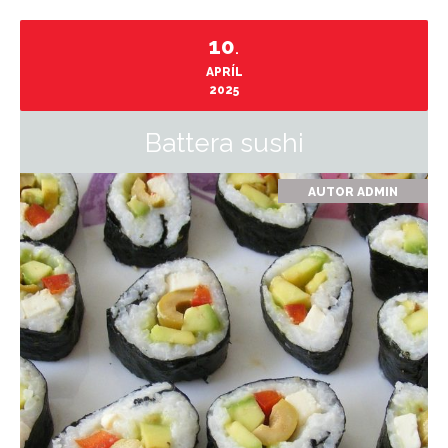
10
.
APRÍL
2025
Battera sushi
AUTOR
ADMIN