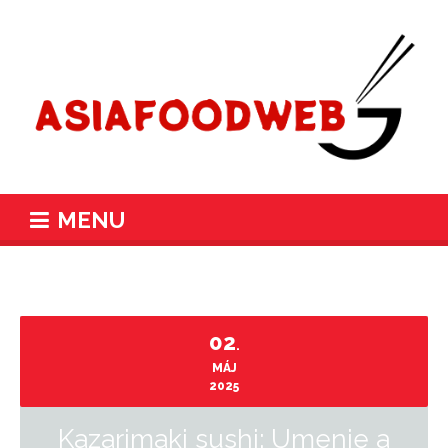
MENU
02
.
MÁJ
2025
Kazarimaki sushi: Umenie a