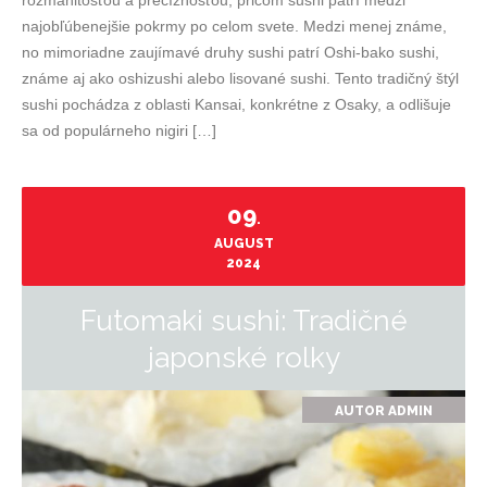
rozmanitosťou a precíznosťou, pričom sushi patrí medzi
najobľúbenejšie pokrmy po celom svete. Medzi menej známe,
no mimoriadne zaujímavé druhy sushi patrí Oshi-bako sushi,
známe aj ako oshizushi alebo lisované sushi. Tento tradičný štýl
sushi pochádza z oblasti Kansai, konkrétne z Osaky, a odlišuje
sa od populárneho nigiri […]
09
.
AUGUST
2024
Futomaki sushi: Tradičné
japonské rolky
AUTOR
ADMIN