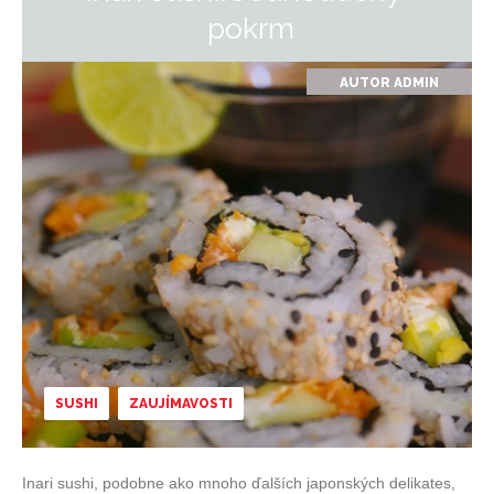
pokrm
AUTOR
ADMIN
SUSHI
ZAUJÍMAVOSTI
Inari sushi, podobne ako mnoho ďalších japonských delikates,