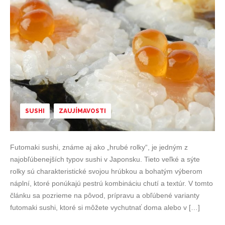
SUSHI
ZAUJÍMAVOSTI
Futomaki sushi, známe aj ako „hrubé rolky“, je jedným z
najobľúbenejších typov sushi v Japonsku. Tieto veľké a sýte
rolky sú charakteristické svojou hrúbkou a bohatým výberom
náplní, ktoré ponúkajú pestrú kombináciu chutí a textúr. V tomto
článku sa pozrieme na pôvod, prípravu a obľúbené varianty
futomaki sushi, ktoré si môžete vychutnať doma alebo v […]