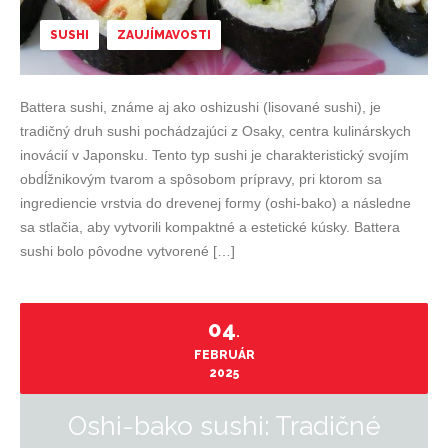
SUSHI
ZAUJÍMAVOSTI
Battera sushi, známe aj ako oshizushi (lisované sushi), je
tradičný druh sushi pochádzajúci z Osaky, centra kulinárskych
inovácií v Japonsku. Tento typ sushi je charakteristický svojím
obdĺžnikovým tvarom a spôsobom prípravy, pri ktorom sa
ingrediencie vrstvia do drevenej formy (oshi-bako) a následne
sa stlačia, aby vytvorili kompaktné a estetické kúsky. Battera
sushi bolo pôvodne vytvorené […]
04
.
FEBRUÁR
2025
Oshi-bako sushi: Tradičné