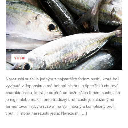
SUSHI
Narezushi sushi je jedným z najstarších foriem sushi, ktoré boli
vyvinuté v Japonsku a má bohatú históriu a špecifickú chuťovú
charakteristiku, ktorá je odlišná od bežnejších foriem sushi, ako
je nigiri alebo maki. Tento tradičný druh sushi je založený na
fermentovaní ryby a ryže a má výnimočný a komplexný profil
chuti. História narezushi jedla: Narezushi […]