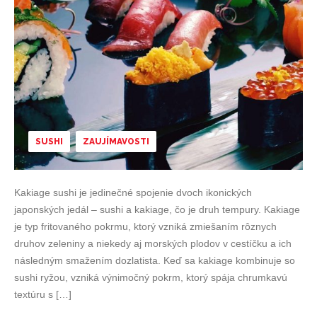
SUSHI
ZAUJÍMAVOSTI
Kakiage sushi je jedinečné spojenie dvoch ikonických
japonských jedál – sushi a kakiage, čo je druh tempury. Kakiage
je typ fritovaného pokrmu, ktorý vzniká zmiešaním rôznych
druhov zeleniny a niekedy aj morských plodov v cestíčku a ich
následným smažením dozlatista. Keď sa kakiage kombinuje so
sushi ryžou, vzniká výnimočný pokrm, ktorý spája chrumkavú
textúru s […]