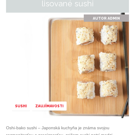
lisované sushi
AUTOR
ADMIN
SUSHI
ZAUJÍMAVOSTI
Oshi-bako sushi – Japonská kuchyňa je známa svojou