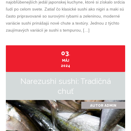
najobľúbenejších jedál japonskej kuchyne, ktoré si získalo srdcia
ľudí po celom svete. Zatiaľ čo klasické sushi ako nigiri a maki sú
často pripravované so surovými rybami a zeleninou, moderné
variácie sushi prinášajú nové chute a textúry. Jednou z týchto
zaujímavých variácií je sushi s tempurou, […]
03
.
MÁJ
2024
Narezushi sushi: Tradičná
chuť
AUTOR
ADMIN