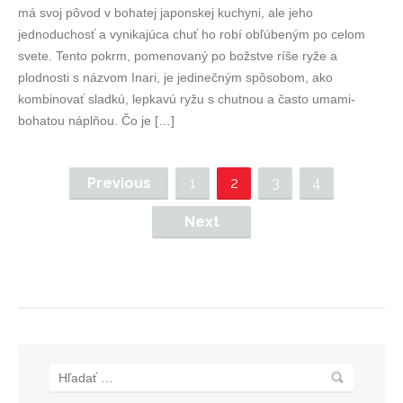
má svoj pôvod v bohatej japonskej kuchyni, ale jeho
jednoduchosť a vynikajúca chuť ho robí obľúbeným po celom
svete. Tento pokrm, pomenovaný po božstve ríše ryže a
plodnosti s názvom Inari, je jedinečným spôsobom, ako
kombinovať sladkú, lepkavú ryžu s chutnou a často umami-
bohatou náplňou. Čo je […]
Previous
1
2
3
4
Next