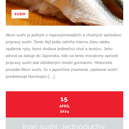
SUSHI
Aburi sushi je jedným z najzaujímavejších a chutných spôsobov
prípravy sushi. Tento štýl jedla zahŕňa miernu žiaru alebo
opálenie ryby, ktoré dodáva jedinečnú chuť a textúru. Jeho
pôvod sa datuje do Japonska, kde sa tento inovatívny spôsob
prípravy sushi stal obľúbeným medzi gurmánmi. Historické
pozadie Aburi sushi, čo v japončine znamená „opekané sushi“,
predstavuje fascinujúci […]
15
.
APRÍL
2024
Inari sushi: Jednoduchý