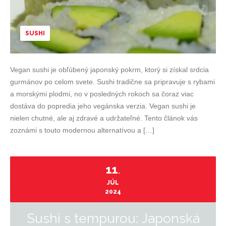
SUSHI
Vegan sushi je obľúbený japonský pokrm, ktorý si získal srdcia
gurmánov po celom svete. Sushi tradične sa pripravuje s rybami
a morskými plodmi, no v posledných rokoch sa čoraz viac
dostáva do popredia jeho vegánska verzia. Vegan sushi je
nielen chutné, ale aj zdravé a udržateľné. Tento článok vás
zoznámi s touto modernou alternatívou a […]
11
.
JÚL
2024
Sushi s tempurou: Japonská