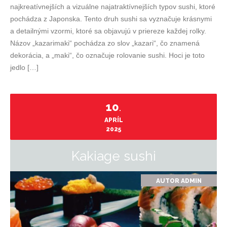
najkreatívnejších a vizuálne najatraktívnejších typov sushi, ktoré
pochádza z Japonska. Tento druh sushi sa vyznačuje krásnymi
a detailnými vzormi, ktoré sa objavujú v priereze každej rolky.
Názov „kazarimaki“ pochádza zo slov „kazari“, čo znamená
dekorácia, a „maki“, čo označuje rolovanie sushi. Hoci je toto
jedlo […]
10
.
APRÍL
2025
Kakiage sushi
AUTOR
ADMIN