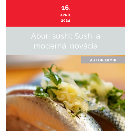
16
.
APRÍL
2024
Aburi sushi: Sushi a
moderná inovácia
AUTOR
ADMIN