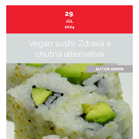
29
.
JÚL
2024
Vegan sushi: Zdravá a
chutná alternatíva
AUTOR
ADMIN