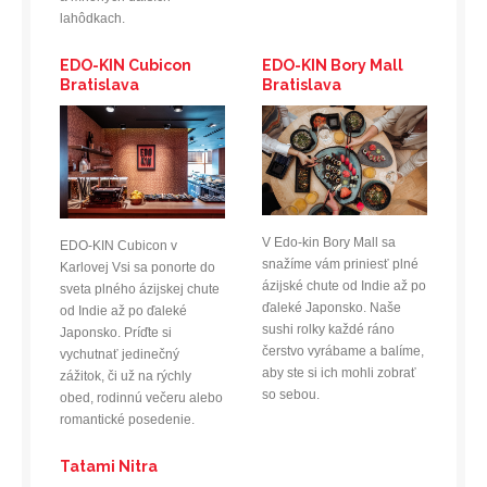
lahôdkach.
EDO-KIN Cubicon
EDO-KIN Bory Mall
Bratislava
Bratislava
V Edo-kin Bory Mall sa
EDO-KIN Cubicon v
snažíme vám priniesť plné
Karlovej Vsi sa ponorte do
ázijské chute od Indie až po
sveta plného ázijskej chute
ďaleké Japonsko. Naše
od Indie až po ďaleké
sushi rolky každé ráno
Japonsko. Príďte si
čerstvo vyrábame a balíme,
vychutnať jedinečný
aby ste si ich mohli zobrať
zážitok, či už na rýchly
so sebou.
obed, rodinnú večeru alebo
romantické posedenie.
Tatami Nitra