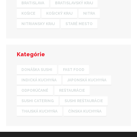
BRATISLAVA
BRATISLAVSKÝ KRAJ
KOŠICE
KOŠICKÝ KRAJ
NITRA
NITRIANSKY KRAJ
STARÉ MESTO
Kategórie
DONÁŠKA SUSHI
FAST FOOD
INDICKÁ KUCHYŇA
JAPONSKÁ KUCHYŇA
ODPORÚČANÉ
REŠTAURÁCIE
SUSHI CATERING
SUSHI REŠTAURÁCIE
THAJSKÁ KUCHYŇA
ČÍNSKA KUCHYŇA