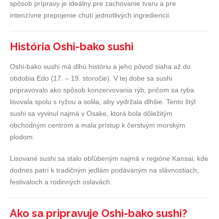
spôsob prípravy je ideálny pre zachovanie tvaru a pre
intenzívne prepojenie chutí jednotlivých ingrediencií.
História Oshi-bako sushi
Oshi-bako sushi má dlhú históriu a jeho pôvod siaha až do
obdobia Edo (17. – 19. storočie). V tej dobe sa sushi
pripravovalo ako spôsob konzervovania rýb, pričom sa ryba
lisovala spolu s ryžou a solila, aby vydržala dlhšie. Tento štýl
sushi sa vyvinul najmä v Osake, ktorá bola dôležitým
obchodným centrom a mala prístup k čerstvým morským
plodom.
Lisované sushi sa stalo obľúbeným najmä v regióne Kansai, kde
dodnes patrí k tradičným jedlám podávaným na slávnostiach,
festivaloch a rodinných oslavách.
Ako sa pripravuje Oshi-bako sushi?