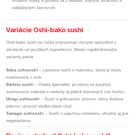
úhľadné kúsky a podáva sa s wasabi, sójovou omáčkou a
nakladaným zázvorom.
Variácie Oshi-bako sushi
Oshi-bako sushi sa môže pripravovať rôznymi spôsobmi v
závislosti od použitých ingrediencií. Medzi najobľúbenejšie
varianty patria:
Saba oshizushi
– Lisované sushi s makrelou, ktorá je často
marinovaná v octe.
Battera sushi
– Osaka špecialita, pri ktorej sa používa
marinovaná makrela a niekedy aj plátok lisovaných rias konbu.
Unagi oshizushi
– Sushi s grilovaným úhorom, ktorý dodáva
pokrmu výraznú sladko-slanú chuť.
Tamago oshizushi
– Sushi s vaječnou omeletou, vhodné aj pre
vegetariánov.