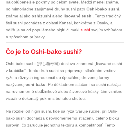
najobľúbenejšie pokrmy po celom svete. Medzi menej známe,
no mimoriadne zaujímavé druhy sushi patrí
Oshi-bako sushi
,
známe aj ako
oshizushi
alebo
lisované sushi
. Tento tradičný
štýl sushi pochádza z oblasti Kansai, konkrétne z Osaky, a
odlišuje sa od populárneho nigiri či maki
sushi
svojím vzhľadom
a spôsobom prípravy.
Čo je to Oshi-bako sushi?
Oshi-bako sushi (押し箱寿司) doslova znamená „lisované sushi
v krabičke“. Tento druh sushi sa pripravuje stlačením vrstiev
ryže a rôznych ingrediencií do špeciálnej drevenej formy
nazývanej
oshi-bako
. Po dôkladnom stlačení sa sushi nakrája
na rovnomerné obdĺžnikové alebo štvorcové kúsky, čím vznikne
vizuálne dokonalý pokrm s bohatou chuťou.
Na rozdiel od nigiri sushi, kde sa ryža tvaruje ručne, pri Oshi-
bako sushi dochádza k rovnomernému stlačeniu celého bloku
surovín, čo zaručuje jednotnú textúru a kompaktnosť. Tento