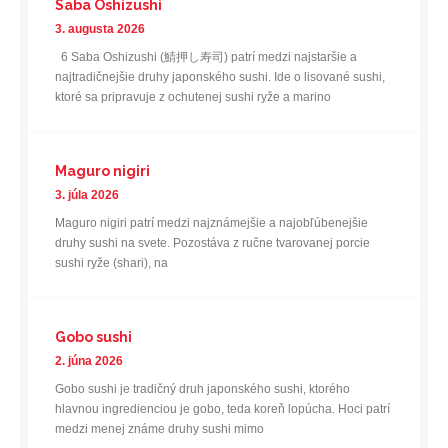
Saba Oshizushi
3. augusta 2026
6 Saba Oshizushi (鯖押し寿司) patrí medzi najstaršie a
najtradičnejšie druhy japonského sushi. Ide o lisované sushi,
ktoré sa pripravuje z ochutenej sushi ryže a marino
Maguro nigiri
3. júla 2026
Maguro nigiri patrí medzi najznámejšie a najobľúbenejšie
druhy sushi na svete. Pozostáva z ručne tvarovanej porcie
sushi ryže (shari), na
Gobo sushi
2. júna 2026
Gobo sushi je tradičný druh japonského sushi, ktorého
hlavnou ingredienciou je gobo, teda koreň lopúcha. Hoci patrí
medzi menej známe druhy sushi mimo