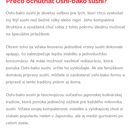
Prečo ochutnať Oshi-bako sushi?
Oshi-bako sushi je skvelou voľbou pre tých, ktorí chcú vyskúšať
iný štýl sushi než bežné rolky alebo nigiri. Jeho kompaktná
štruktúra a vyvážená chuť robia z tohto pokrmu ideálnu možnosť
na špeciálne príležitosti.
Okrem toho sa vďaka lisovaniu jednotlivé vrstvy sushi dokonale
spájajú, čo zabezpečuje lepšiu stabilitu a jednoduchšiu
konzumáciu. Ak máte možnosť navštíviť reštauráciu, ktorá
ponúka Oshi-bako sushi, určite ho vyskúšajte. Ak ste fanúšikom
domácej prípravy sushi, môžete si zaobstarať oshi-bako formu a
pripraviť si tento tradičný pokrm aj doma.
Oshi-bako sushi je fascinujúcou súčasťou japonskej kulinárskej
tradície, ktorá ponúka jedinečný zážitok pre každého milovníka
sushi. Vďaka svojej kompaktnosti, estetike a vynikajúcej chuti si
získalo popularitu nielen v Japonsku, ale aj medzi gurmánmi po
celom svete.