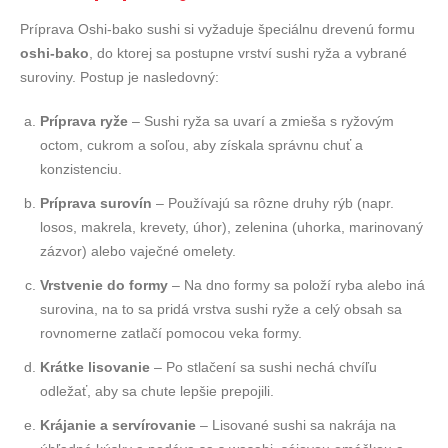
Príprava Oshi-bako sushi si vyžaduje špeciálnu drevenú formu
oshi-bako
, do ktorej sa postupne vrství sushi ryža a vybrané
suroviny. Postup je nasledovný:
Príprava ryže
– Sushi ryža sa uvarí a zmieša s ryžovým
octom, cukrom a soľou, aby získala správnu chuť a
konzistenciu.
Príprava surovín
– Používajú sa rôzne druhy rýb (napr.
losos, makrela, krevety, úhor), zelenina (uhorka, marinovaný
zázvor) alebo vaječné omelety.
Vrstvenie do formy
– Na dno formy sa položí ryba alebo iná
surovina, na to sa pridá vrstva sushi ryže a celý obsah sa
rovnomerne zatlačí pomocou veka formy.
Krátke lisovanie
– Po stlačení sa sushi nechá chvíľu
odležať, aby sa chute lepšie prepojili.
Krájanie a servírovanie
– Lisované sushi sa nakrája na