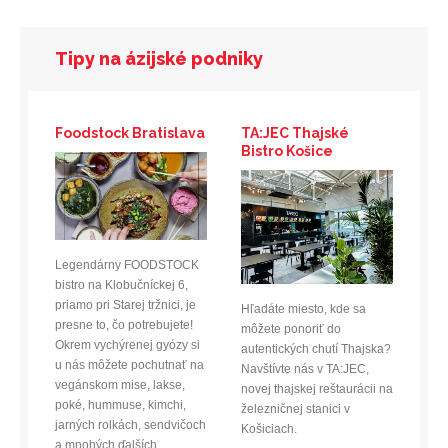
Tipy na ázijské podniky
Foodstock Bratislava
TA:JEC Thajské
Bistro Košice
Legendárny FOODSTOCK
bistro na Klobučníckej 6,
priamo pri Starej tržnici, je
Hľadáte miesto, kde sa
presne to, čo potrebujete!
môžete ponoriť do
Okrem vychýrenej gyózy si
autentických chutí Thajska?
u nás môžete pochutnať na
Navštívte nás v TA:JEC,
vegánskom mise, lakse,
novej thajskej reštaurácii na
poké, hummuse, kimchi,
železničnej stanici v
jarných rolkách, sendvičoch
Košiciach.
a mnohých ďalších