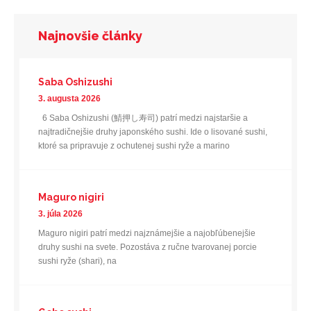
Najnovšie články
Saba Oshizushi
3. augusta 2026
6 Saba Oshizushi (鯖押し寿司) patrí medzi najstaršie a
najtradičnejšie druhy japonského sushi. Ide o lisované sushi,
ktoré sa pripravuje z ochutenej sushi ryže a marino
Maguro nigiri
3. júla 2026
Maguro nigiri patrí medzi najznámejšie a najobľúbenejšie
druhy sushi na svete. Pozostáva z ručne tvarovanej porcie
sushi ryže (shari), na