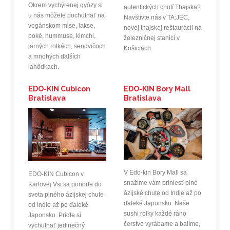
Okrem vychýrenej gyózy si
autentických chutí Thajska?
u nás môžete pochutnať na
Navštívte nás v TA:JEC,
vegánskom mise, lakse,
novej thajskej reštaurácii na
poké, hummuse, kimchi,
železničnej stanici v
jarných rolkách, sendvičoch
Košiciach.
a mnohých ďalších
lahôdkach.
EDO-KIN Cubicon
EDO-KIN Bory Mall
Bratislava
Bratislava
V Edo-kin Bory Mall sa
EDO-KIN Cubicon v
snažíme vám priniesť plné
Karlovej Vsi sa ponorte do
ázijské chute od Indie až po
sveta plného ázijskej chute
ďaleké Japonsko. Naše
od Indie až po ďaleké
sushi rolky každé ráno
Japonsko. Príďte si
čerstvo vyrábame a balíme,
vychutnať jedinečný