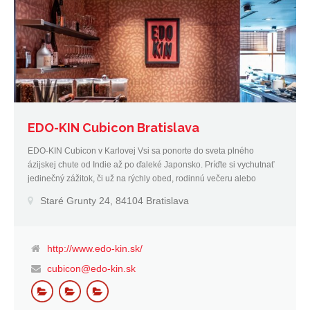
EDO-KIN Cubicon Bratislava
EDO-KIN Cubicon v Karlovej Vsi sa ponorte do sveta plného
ázijskej chute od Indie až po ďaleké Japonsko. Príďte si vychutnať
jedinečný zážitok, či už na rýchly obed, rodinnú večeru alebo
romantické posedenie.
Staré Grunty 24, 84104 Bratislava
http://www.edo-kin.sk/
cubicon@edo-kin.sk