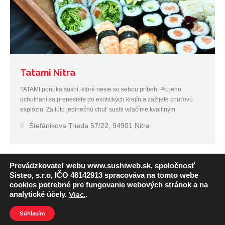
Tatami Nitra
TATAMI ponúka sushi, ktoré nesie so sebou príbeh. Po jeho
ochutnaní sa prenesiete do exotických krajín a zažijete chuťovú
explóziu. Za túto jedinečnú chuť sushi vďačíme kvalitným
surovinám, ktoré pri našej práci používame.
Štefánikova Trieda 57/22, 94901 Nitra
Prevádzkovateľ webu www.sushiweb.sk, spoločnosť
Sisteo, s.r.o, IČO 48142913 spracováva na tomto webe
cookies potrebné pre fungovanie webových stránok a na
Viac.
.
analytické účely.
Súhlasím
© AsiaFoodWeb.sk -
Sisteo
, s.r.o. Created by
LVISystem
.