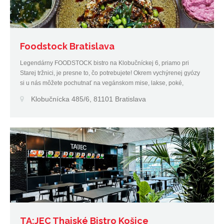
Foodstock Bratislava
Legendárny FOODSTOCK bistro na Klobučníckej 6, priamo pri
Starej tržnici, je presne to, čo potrebujete! Okrem vychýrenej gyózy
si u nás môžete pochutnať na vegánskom mise, lakse, poké,
hummuse, kimchi, jarných rolkách, sendvičoch a mnohých ďalších
Klobučnícka 485/6, 81101 Bratislava
lahôdkach.
TA:JEC Thajské Bistro Košice