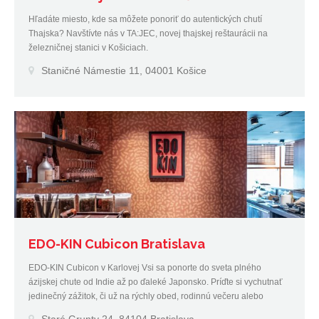
Hľadáte miesto, kde sa môžete ponoriť do autentických chutí
Thajska? Navštívte nás v TA:JEC, novej thajskej reštaurácii na
železničnej stanici v Košiciach.
Staničné Námestie 11, 04001 Košice
EDO-KIN Cubicon Bratislava
EDO-KIN Cubicon v Karlovej Vsi sa ponorte do sveta plného
ázijskej chute od Indie až po ďaleké Japonsko. Príďte si vychutnať
jedinečný zážitok, či už na rýchly obed, rodinnú večeru alebo
romantické posedenie.
Staré Grunty 24, 84104 Bratislava