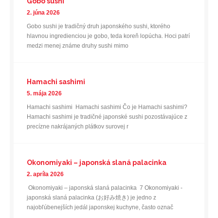
Gobo sushi
2. júna 2026
Gobo sushi je tradičný druh japonského sushi, ktorého
hlavnou ingredienciou je gobo, teda koreň lopúcha. Hoci patrí
medzi menej známe druhy sushi mimo
Hamachi sashimi
5. mája 2026
Hamachi sashimi Hamachi sashimi Čo je Hamachi sashimi?
Hamachi sashimi je tradičné japonské sushi pozostávajúce z
precízne nakrájaných plátkov surovej r
Okonomiyaki – japonská slaná palacinka
2. apríla 2026
Okonomiyaki – japonská slaná palacinka 7 Okonomiyaki -
japonská slaná palacinka (お好み焼き) je jedno z
najobľúbenejších jedál japonskej kuchyne, často označ