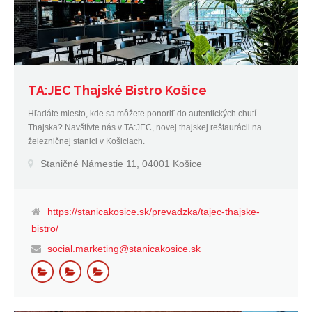
TA:JEC Thajské Bistro Košice
Hľadáte miesto, kde sa môžete ponoriť do autentických chutí
Thajska? Navštívte nás v TA:JEC, novej thajskej reštaurácii na
železničnej stanici v Košiciach.
Staničné Námestie 11, 04001 Košice
https://stanicakosice.sk/prevadzka/tajec-thajske-
bistro/
social.marketing@stanicakosice.sk