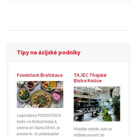
Tipy na ázijské podniky
Foodstock Bratislava
TA:JEC Thajské
Bistro Košice
Legendárny FOODSTOCK
bistro na Klobučníckej 6,
priamo pri Starej tržnici, je
Hľadáte miesto, kde sa
presne to, čo potrebujete!
môžete ponoriť do