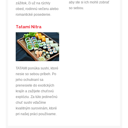
aby ste si ich mohli zobrať
zážitok, či už na rýchly
so sebou.
obed, rodinnú večeru alebo
romantické posedenie.
Tatami Nitra
TATAMI ponúka sushi, ktoré
nesie so sebou príbeh. Po
jeho ochutnaní sa
prenesiete do exotických
krajín a zažijete chuťovú
explóziu. Za túto jedinečnú
chuť sushi vďačíme
kvalitným surovinám, ktoré
pri našej práci používame.