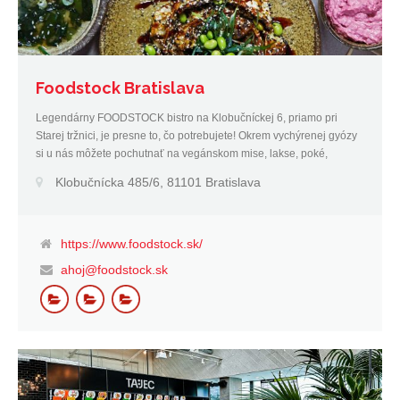
Foodstock Bratislava
Legendárny FOODSTOCK bistro na Klobučníckej 6, priamo pri
Starej tržnici, je presne to, čo potrebujete! Okrem vychýrenej gyózy
si u nás môžete pochutnať na vegánskom mise, lakse, poké,
hummuse, kimchi, jarných rolkách, sendvičoch a mnohých ďalších
Klobučnícka 485/6, 81101 Bratislava
lahôdkach.
https://www.foodstock.sk/
ahoj@foodstock.sk