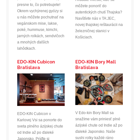
presne to, čo potrebujete!
môžete ponoriť do
Okrem vychýrenej gyózy si
autentických chutí Thajska?
u nás môžete pochutnať na
Navštívte nás v TA:JEC,
vegánskom mise, lakse,
novej thajskej reštaurácii na
poké, hummuse, kimchi,
železničnej stanici v
jarných rolkách, sendvičoch
Košiciach.
a mnohých ďalších
lahôdkach.
EDO-KIN Cubicon
EDO-KIN Bory Mall
Bratislava
Bratislava
V Edo-kin Bory Mall sa
EDO-KIN Cubicon v
snažíme vám priniesť plné
Karlovej Vsi sa ponorte do
ázijské chute od Indie až po
sveta plného ázijskej chute
ďaleké Japonsko. Naše
od Indie až po ďaleké
sushi rolky každé ráno
Japonsko. Príďte si