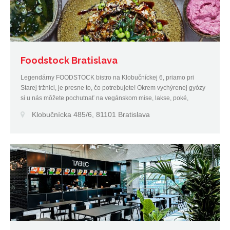
Foodstock Bratislava
Legendárny FOODSTOCK bistro na Klobučníckej 6, priamo pri
Starej tržnici, je presne to, čo potrebujete! Okrem vychýrenej gyózy
si u nás môžete pochutnať na vegánskom mise, lakse, poké,
hummuse, kimchi, jarných rolkách, sendvičoch a mnohých ďalších
Klobučnícka 485/6, 81101 Bratislava
lahôdkach.