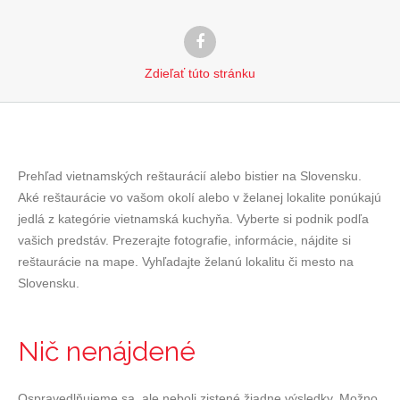
Zdieľať
túto stránku
Prehľad vietnamských reštaurácií alebo bistier na Slovensku.
Aké reštaurácie vo vašom okolí alebo v želanej lokalite ponúkajú
jedlá z kategórie vietnamská kuchyňa. Vyberte si podnik podľa
vašich predstáv. Prezerajte fotografie, informácie, nájdite si
reštaurácie na mape. Vyhľadajte želanú lokalitu či mesto na
Slovensku.
Nič nenájdené
Ospravedlňujeme sa, ale neboli zistené žiadne výsledky. Možno