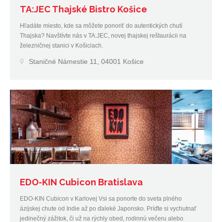
TA:JEC Thajské Bistro Košice
Hľadáte miesto, kde sa môžete ponoriť do autentických chutí
Thajska? Navštívte nás v TA:JEC, novej thajskej reštaurácii na
železničnej stanici v Košiciach.
Staničné Námestie 11, 04001 Košice
EDO-KIN Cubicon Bratislava
EDO-KIN Cubicon v Karlovej Vsi sa ponorte do sveta plného
ázijskej chute od Indie až po ďaleké Japonsko. Príďte si vychutnať
jedinečný zážitok, či už na rýchly obed, rodinnú večeru alebo