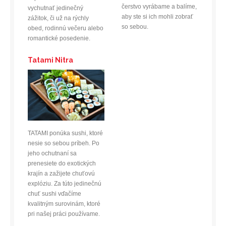
čerstvo vyrábame a balíme,
vychutnať jedinečný
aby ste si ich mohli zobrať
zážitok, či už na rýchly
so sebou.
obed, rodinnú večeru alebo
romantické posedenie.
Tatami Nitra
TATAMI ponúka sushi, ktoré
nesie so sebou príbeh. Po
jeho ochutnaní sa
prenesiete do exotických
krajín a zažijete chuťovú
explóziu. Za túto jedinečnú
chuť sushi vďačíme
kvalitným surovinám, ktoré
pri našej práci používame.