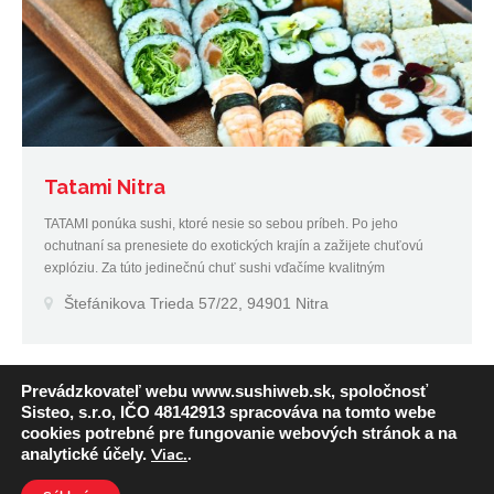
Tatami Nitra
TATAMI ponúka sushi, ktoré nesie so sebou príbeh. Po jeho
ochutnaní sa prenesiete do exotických krajín a zažijete chuťovú
explóziu. Za túto jedinečnú chuť sushi vďačíme kvalitným
surovinám, ktoré pri našej práci používame.
Štefánikova Trieda 57/22, 94901 Nitra
Prevádzkovateľ webu www.sushiweb.sk, spoločnosť
Sisteo, s.r.o, IČO 48142913 spracováva na tomto webe
cookies potrebné pre fungovanie webových stránok a na
Viac.
.
analytické účely.