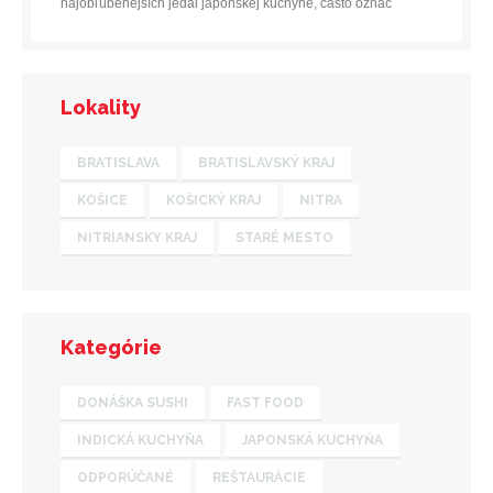
najobľúbenejších jedál japonskej kuchyne, často označ
Lokality
BRATISLAVA
BRATISLAVSKÝ KRAJ
KOŠICE
KOŠICKÝ KRAJ
NITRA
NITRIANSKY KRAJ
STARÉ MESTO
Kategórie
DONÁŠKA SUSHI
FAST FOOD
INDICKÁ KUCHYŇA
JAPONSKÁ KUCHYŇA
ODPORÚČANÉ
REŠTAURÁCIE