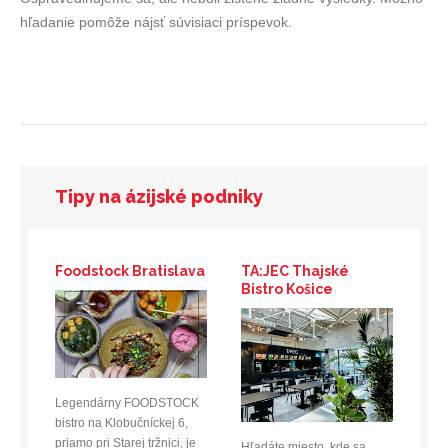
hľadanie pomôže nájsť súvisiaci príspevok.
Tipy na ázijské podniky
Foodstock Bratislava
TA:JEC Thajské
Bistro Košice
Legendárny FOODSTOCK
bistro na Klobučníckej 6,
priamo pri Starej tržnici, je
Hľadáte miesto, kde sa