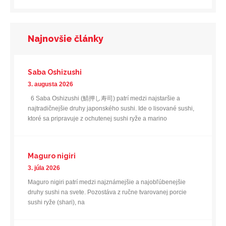
Najnovšie články
Saba Oshizushi
3. augusta 2026
6 Saba Oshizushi (鯖押し寿司) patrí medzi najstaršie a
najtradičnejšie druhy japonského sushi. Ide o lisované sushi,
ktoré sa pripravuje z ochutenej sushi ryže a marino
Maguro nigiri
3. júla 2026
Maguro nigiri patrí medzi najznámejšie a najobľúbenejšie
druhy sushi na svete. Pozostáva z ručne tvarovanej porcie
sushi ryže (shari), na