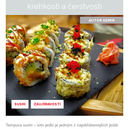
krehkosti a čerstvosti
AUTOR
ADMIN
SUSHI
ZAUJÍMAVOSTI
Tempura sushi – toto jedlo je jedným z najobľúbenejších jedál