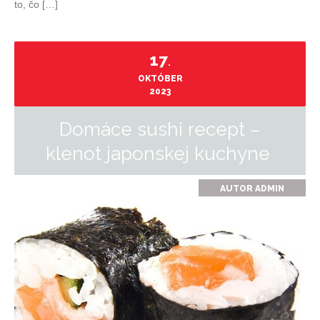
to, čo […]
17
.
OKTÓBER
2023
Domáce sushi recept –
klenot japonskej kuchyne
AUTOR
ADMIN