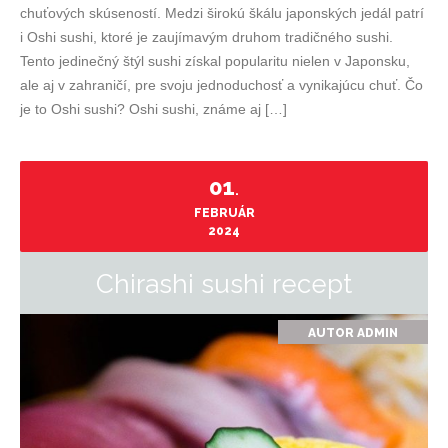
chuťových skúseností. Medzi širokú škálu japonských jedál patrí
i Oshi sushi, ktoré je zaujímavým druhom tradičného sushi.
Tento jedinečný štýl sushi získal popularitu nielen v Japonsku,
ale aj v zahraničí, pre svoju jednoduchosť a vynikajúcu chuť. Čo
je to Oshi sushi? Oshi sushi, známe aj […]
01
.
FEBRUÁR
2024
Chirashi sushi recept
AUTOR
ADMIN