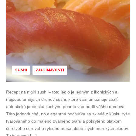
SUSHI
ZAUJÍMAVOSTI
Recept na nigiri sushi – toto jedlo je jedným z ikonických a
najpopulárnejších druhov sushi, ktoré vám umožňuje zažiť
autentickú japonskú kuchyňu priamo v pohodlí vášho domova.
Táto jednoduchá, no elegantná pochúťka sa skladá z kúsku ryže
tvarovaného do malého oválneho tvaru a pokrytého plátkom
čerstvého surového rybieho mäsa alebo iných morských plodov.
Tu je recept […]