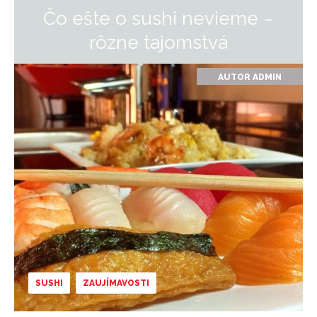
Čo ešte o sushi nevieme –
rôzne tajomstvá
AUTOR
ADMIN
SUSHI
ZAUJÍMAVOSTI