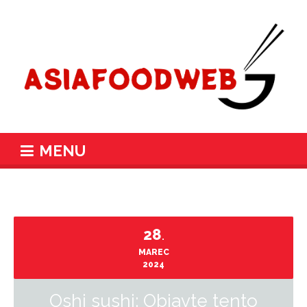
MENU
28
.
MAREC
2024
Oshi sushi: Objavte tento