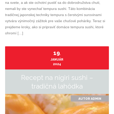
na svete, a ak ste ochotní pustiť sa do dobrodružstva chuti,
nemali by ste vynechať tempura sushi. Táto kombinácia
tradičnej japonskej techniky tempura s čerstvými surovinami
vytvára výnimočný zážitok pre vaše chuťové poháriky. Teraz si
prejdeme kroky, ako si pripraviť domáce tempura sushi, ktoré
ohromí […]
19
.
JANUÁR
2024
Recept na nigiri sushi –
tradičná lahôdka
AUTOR
ADMIN