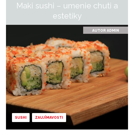
Maki sushi – umenie chuti a
estetiky
AUTOR
ADMIN
SUSHI
ZAUJÍMAVOSTI