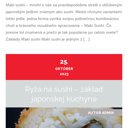
Maki sushi – mnohí z nás sa pravdepodobne stretli s obľúbeným
japonským jedlom známym ako sushi. Medzi rôznymi variantami
tohto jedla, jedna forma vyniká svojou jedinečnou kombináciou
chutí a krásneho vizuálneho spracovania – Maki Sushi. Čo
presne tot znamená a prečo je tak populárne po celom svete?
Základy Maki sushi Maki sushi je jedným z […]
25
.
OKTÓBER
2023
Ryža na sushi – základ
japonskej kuchyne
AUTOR
ADMIN