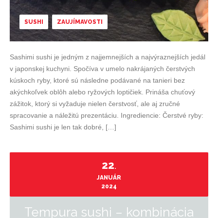
SUSHI
ZAUJÍMAVOSTI
Sashimi sushi je jedným z najjemnejších a najvýraznejších jedál
v japonskej kuchyni. Spočíva v umelo nakrájaných čerstvých
kúskoch ryby, ktoré sú následne podávané na tanieri bez
akýchkoľvek oblôh alebo ryžových loptičiek. Prináša chuťový
zážitok, ktorý si vyžaduje nielen čerstvosť, ale aj zručné
spracovanie a náležitú prezentáciu. Ingrediencie: Čerstvé ryby:
Sashimi sushi je len tak dobré, […]
22
.
JANUÁR
2024
Tempura sushi – kombinácia