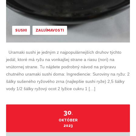
SUSHI
ZAUJÍMAVOSTI
Uramaki sushi je jedným z najpopulárnejších druhov týchto
jedál, ktoré má ryžu na vonkajšej strane a riasu (nori) na
vnútornej strane. Tu nájdete podrobný návod na prípravu
chutného uramaki sushi doma: Ingrediencie: Suroviny na ryžu: 2
šálky sušeného ryžového zrna (najlepšie sushi ryže) 2,5 šálky
vody 1/2 šálky ryžový ocot 2 lyžice cukru 1 […]
30
.
OKTÓBER
2023