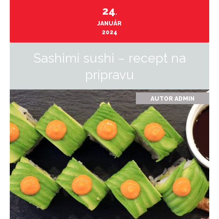
24
.
JANUÁR
2024
Sashimi sushi – recept na
prípravu
AUTOR
ADMIN