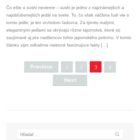
Čo ešte o sushi nevieme – sushi je jedno z najznámejších a
najobľúbenejších jedál na svete. To, čo však väčšina ľudí vie o
tomto jedle, je len vrcholom ľadovca. Za týmito malými,
elegantnými jedlami sa skrývajú rôzne tajomstvá, ktoré sú
zaujímavé aj pre nadšencov tohto japonského pokrmu. V tomto
článku vám odhalíme niektoré fascinujúce fakty […]
Previous
1
2
3
4
Next