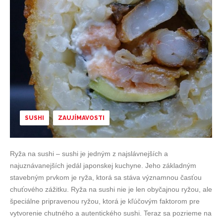
SUSHI
ZAUJÍMAVOSTI
Ryža na sushi – sushi je jedným z najslávnejších a
najuznávanejších jedál japonskej kuchyne. Jeho základným
stavebným prvkom je ryža, ktorá sa stáva významnou časťou
chuťového zážitku. Ryža na sushi nie je len obyčajnou ryžou, ale
špeciálne pripravenou ryžou, ktorá je kľúčovým faktorom pre
vytvorenie chutného a autentického sushi. Teraz sa pozrieme na