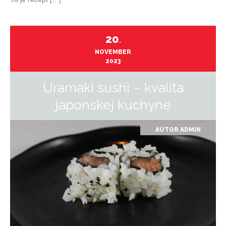
20
.
NOVEMBER
2023
Uramaki sushi – kvalita
japonskej kuchyne
AUTOR
ADMIN