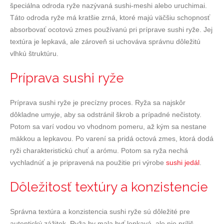
špeciálna odroda ryže nazývaná sushi-meshi alebo uruchimai.
Táto odroda ryže má kratšie zrná, ktoré majú väčšiu schopnosť
absorbovať ocotovú zmes používanú pri príprave sushi ryže. Jej
textúra je lepkavá, ale zároveň si uchováva správnu dôležitú
vlhkú štruktúru.
Príprava sushi ryže
Príprava sushi ryže je precízny proces. Ryža sa najskôr
dôkladne umyje, aby sa odstránil škrob a prípadné nečistoty.
Potom sa varí vodou vo vhodnom pomeru, až kým sa nestane
mäkkou a lepkavou. Po varení sa pridá octová zmes, ktorá dodá
ryži charakteristickú chuť a arómu. Potom sa ryža nechá
vychladnúť a je pripravená na použitie pri výrobe
sushi jedál
.
Dôležitosť textúry a konzistencie
Správna textúra a konzistencia sushi ryže sú dôležité pre
autentický zážitok. Ryža by mala byť lepkavá, ale nie príliš