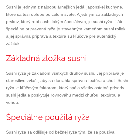
Sushi je jedným z najpopulárnejších jedál japonskej kuchyne,
ktoré sa teší obľube po celom svete. A jedným zo základných
prvkov, ktorý robí sushi takým špeciálnym, je sushi ryža. Táto
špeciálne pripravená ryža je stavebným kameňom sushi roliek,
a jej správna príprava a textúra sú kľúčové pre autentický
zážitok.
Základná zložka sushi
Sushi ryža je základom všetkých druhov sushi. Jej príprava je
starostlivo zvlášť, aby sa dosiahla správna textúra a chuť. Sushi
ryža je kľúčovým faktorom, ktorý spája všetky ostatné prísady
sushi jedla a poskytuje rovnováhu medzi chuťou, textúrou a
vôňou.
Špeciálne použitá ryža
Sushi ryža sa odlišuje od bežnej ryže tým, že sa používa