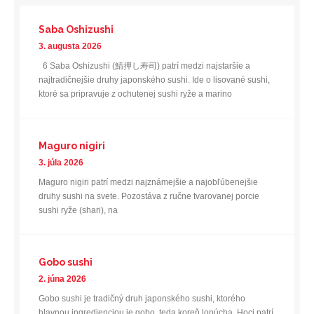
Saba Oshizushi
3. augusta 2026
6 Saba Oshizushi (鯖押し寿司) patrí medzi najstaršie a
najtradičnejšie druhy japonského sushi. Ide o lisované sushi,
ktoré sa pripravuje z ochutenej sushi ryže a marino
Maguro nigiri
3. júla 2026
Maguro nigiri patrí medzi najznámejšie a najobľúbenejšie
druhy sushi na svete. Pozostáva z ručne tvarovanej porcie
sushi ryže (shari), na
Gobo sushi
2. júna 2026
Gobo sushi je tradičný druh japonského sushi, ktorého
hlavnou ingredienciou je gobo, teda koreň lopúcha. Hoci patrí