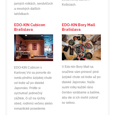
jarných rolkách, sendvičoch
Košiciach.
a mnohých ďalších
lahôdkach.
EDO-KIN Cubicon
EDO-KIN Bory Mall
Bratislava
Bratislava
V Edo-kin Bory Mall sa
EDO-KIN Cubicon v
snažíme vám priniesť plné
Karlovej Vsi sa ponorte do
ázijské chute od Indie až po
sveta plného ázijskej chute
ďaleké Japonsko. Naše
od Indie až po ďaleké
sushi rolky každé ráno
Japonsko. Príďte si
čerstvo vyrábame a balíme,
vychutnať jedinečný
aby ste si ich mohli zobrať
zážitok, či už na rýchly
so sebou.
obed, rodinnú večeru alebo
romantické posedenie.