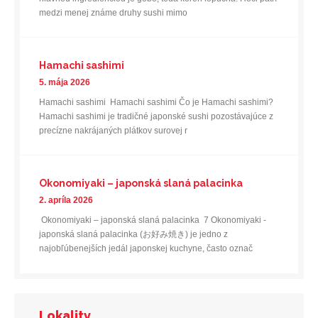
medzi menej známe druhy sushi mimo
Hamachi sashimi
5. mája 2026
Hamachi sashimi Hamachi sashimi Čo je Hamachi sashimi?
Hamachi sashimi je tradičné japonské sushi pozostávajúce z
precízne nakrájaných plátkov surovej r
Okonomiyaki – japonská slaná palacinka
2. apríla 2026
Okonomiyaki – japonská slaná palacinka 7 Okonomiyaki -
japonská slaná palacinka (お好み焼き) je jedno z
najobľúbenejších jedál japonskej kuchyne, často označ
Lokality