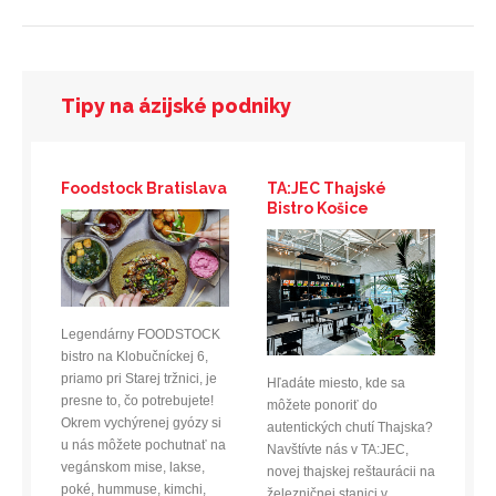
Tipy na ázijské podniky
Foodstock Bratislava
TA:JEC Thajské
Bistro Košice
Legendárny FOODSTOCK
bistro na Klobučníckej 6,
priamo pri Starej tržnici, je
Hľadáte miesto, kde sa
presne to, čo potrebujete!
môžete ponoriť do
Okrem vychýrenej gyózy si
autentických chutí Thajska?
u nás môžete pochutnať na
Navštívte nás v TA:JEC,
vegánskom mise, lakse,
novej thajskej reštaurácii na
poké, hummuse, kimchi,
železničnej stanici v