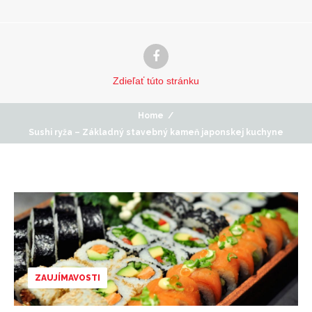
Zdieľať
túto stránku
Home
/
Sushi ryža – Základný stavebný kameň japonskej kuchyne
ZAUJÍMAVOSTI