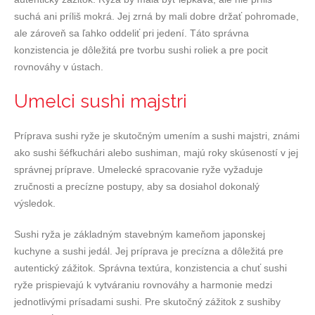
suchá ani príliš mokrá. Jej zrná by mali dobre držať pohromade,
ale zároveň sa ľahko oddeliť pri jedení. Táto správna
konzistencia je dôležitá pre tvorbu sushi roliek a pre pocit
rovnováhy v ústach.
Umelci sushi majstri
Príprava sushi ryže je skutočným umením a sushi majstri, známi
ako sushi šéfkuchári alebo sushiman, majú roky skúseností v jej
správnej príprave. Umelecké spracovanie ryže vyžaduje
zručnosti a precízne postupy, aby sa dosiahol dokonalý
výsledok.
Sushi ryža je základným stavebným kameňom japonskej
kuchyne a sushi jedál. Jej príprava je precízna a dôležitá pre
autentický zážitok. Správna textúra, konzistencia a chuť sushi
ryže prispievajú k vytváraniu rovnováhy a harmonie medzi
jednotlivými prísadami sushi. Pre skutočný zážitok z sushiby